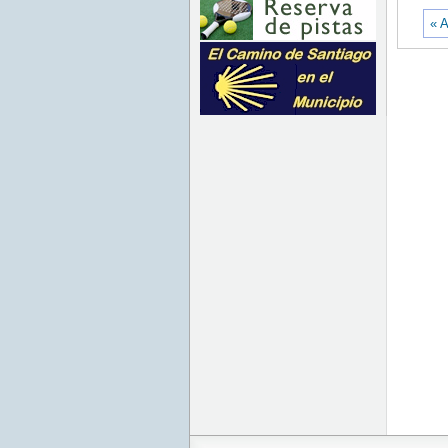
00:00:00
CEST
« A
2021
Tue Jul
06
00:00:00
CEST
2021