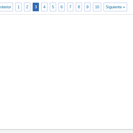
nterior
1
2
3
4
5
6
7
8
9
10
Siguiente »