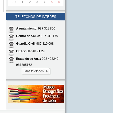
31
1
2
3
4
5
6
TELÉFONOS DE INTERÉS
Ayuntamiento:
987 311 800
Centro de Salud:
987 311 175
Guardia Civil:
987 310 008
CEAS:
687 40 91 29
Estación de Au...:
902 422242-
987205162