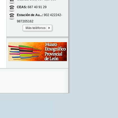
CEAS:
687 40 91 29
Estación de Au...:
902 422242-
987205162