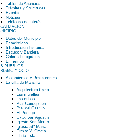
Tablón de Anuncios
Trámites y Solicitudes
Eventos
Noticias
Teléfonos de interés
CALIZACIÓN
NICIPIO
Datos del Municipio
Estadisticas
Introducción Histórica
Escudo y Bandera
Galería Fotográfica
El Tiempo
OS PUEBLOS
RISMO Y OCIO
Alojamientos y Restaurantes
La villa de Mansilla
Arquitectura típica
Las murallas
Los cubos
Pta. Concepción
Pta. del Castillo
El Postigo
Cvto. San Agustín
Iglesia San Martín
Iglesia Stª María
Ermita V. Gracia
El río Esla