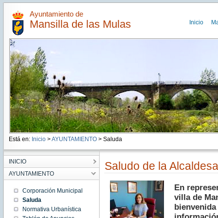
Ayuntamiento de
Mansilla de las Mulas
Inicio
M
Está en:
Inicio
>
AYUNTAMIENTO
> Saluda
INICIO
Saludo de la Alcaldes
AYUNTAMIENTO
En represe
Corporación Municipal
villa de Ma
Saluda
bienvenida 
Normativa Urbanística
informació