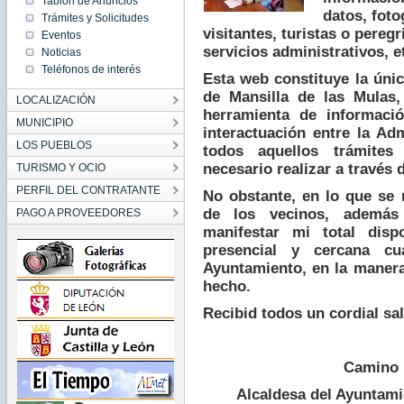
Tablón de Anuncios
datos, foto
Trámites y Solicitudes
visitantes, turistas o pereg
Eventos
servicios administrativos, e
Noticias
Teléfonos de interés
Esta web constituye la únic
de Mansilla de las Mulas,
LOCALIZACIÓN
herramienta de informaci
MUNICIPIO
interactuación entre la Ad
LOS PUEBLOS
todos aquellos trámites
necesario realizar a través d
TURISMO Y OCIO
PERFIL DEL CONTRATANTE
No obstante, en lo que se 
de los vecinos, además 
PAGO A PROVEEDORES
manifestar mi total disp
presencial y cercana cu
Ayuntamiento, en la maner
hecho.
Recibid todos un cordial sa
Camino 
Alcaldesa del Ayuntami